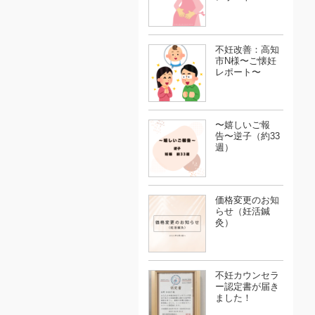
不妊改善：高知
市N様〜ご懐妊
レポート〜
〜嬉しいご報
告〜逆子（約33
週）
価格変更のお知
らせ（妊活鍼
灸）
不妊カウンセラ
ー認定書が届き
ました！