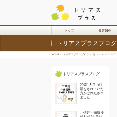
トップ
美容鍼灸
トリアスプラスブログ
HOME
»
トリアスプラスブログ
»
月: <span>2024年5
トリアスプラスブログ
29歳1人目の妊
活をされていた
方がご懐妊され
ました
ご懐妊～顕微授
精31歳2人目妊