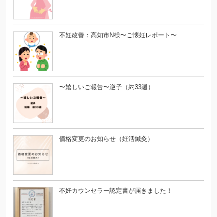
不妊改善：高知市N様〜ご懐妊レポート〜
〜嬉しいご報告〜逆子（約33週）
価格変更のお知らせ（妊活鍼灸）
不妊カウンセラー認定書が届きました！