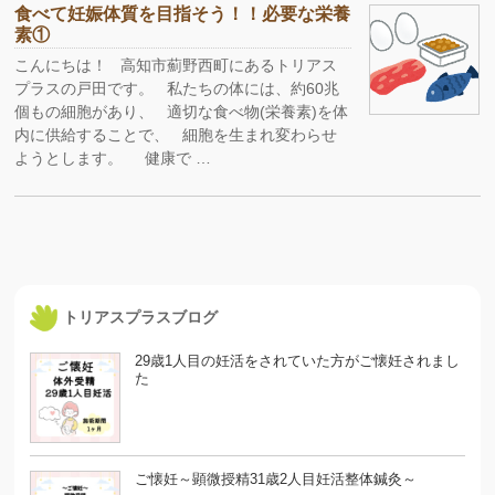
食べて妊娠体質を目指そう！！必要な栄養
素①
こんにちは！ 高知市薊野西町にあるトリアス
プラスの戸田です。 私たちの体には、約60兆
個もの細胞があり、 適切な食べ物(栄養素)を体
内に供給することで、 細胞を生まれ変わらせ
ようとします。 健康で …
トリアスプラスブログ
29歳1人目の妊活をされていた方がご懐妊されまし
た
ご懐妊～顕微授精31歳2人目妊活整体鍼灸～