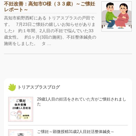
不妊改善：高知市O様（３３歳）～ご懐妊
レポート～
高知市薊野西町にある トリアスプラスの戸田で
す。 7月23日ご懐妊の嬉しいお知らせがありま
した♪ 約１年間、2人目の不妊で悩んでいた33
歳女性。 約1ヶ月(3回の施術)、不妊整体鍼灸の
施術をしました。 タ …
トリアスプラスブログ
29歳1人目の妊活をされていた方がご懐妊されまし
た
ご懐妊～顕微授精31歳2人目妊活整体鍼灸～