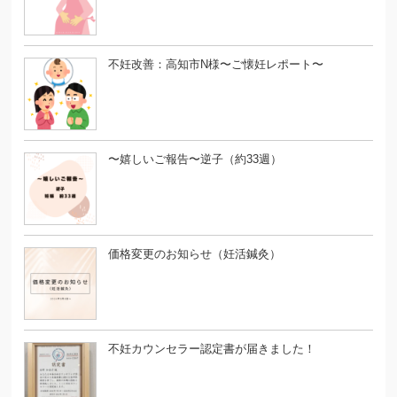
不妊改善：高知市N様〜ご懐妊レポート〜
〜嬉しいご報告〜逆子（約33週）
価格変更のお知らせ（妊活鍼灸）
不妊カウンセラー認定書が届きました！