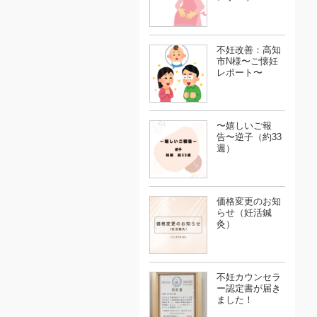
不妊改善：高知
市N様〜ご懐妊
レポート〜
〜嬉しいご報
告〜逆子（約33
週）
価格変更のお知
らせ（妊活鍼
灸）
不妊カウンセラ
ー認定書が届き
ました！