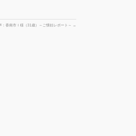
声：香南市Ｉ様（31歳）～ご懐妊レポート～
→