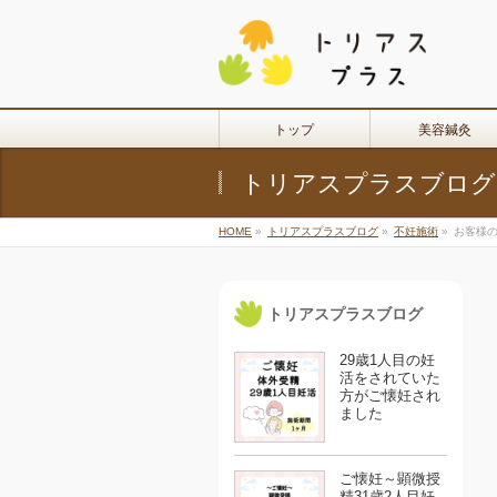
トップ
美容鍼灸
トリアスプラスブログ
HOME
»
トリアスプラスブログ
»
不妊施術
»
お客様の
トリアスプラスブログ
29歳1人目の妊
活をされていた
方がご懐妊され
ました
ご懐妊～顕微授
精31歳2人目妊