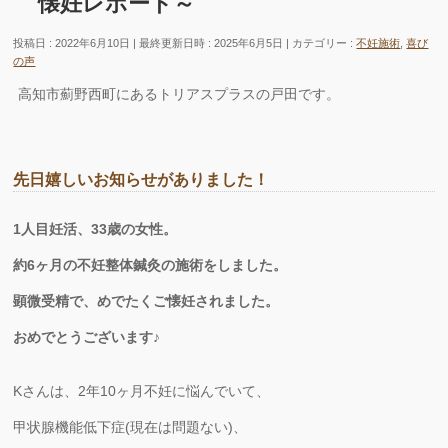
懐妊レポート～
投稿日 : 2022年6月10日
最終更新日時 : 2025年6月5日
カテゴリー :
不妊施術
,
喜び
の声
高知市薊野西町にあるトリアスプラスの戸田です。
先日嬉しいお知らせがありました！
1人目妊活、33
歳の女性。
約6ヶ月の不妊整体鍼灸の施術をしました。
顕微受精で、めでたくご懐妊されました。
おめでとうございます♪
Kさんは、2年10ヶ月不妊に悩んでいて、
甲状腺機能低下症(現在は問題ない)、