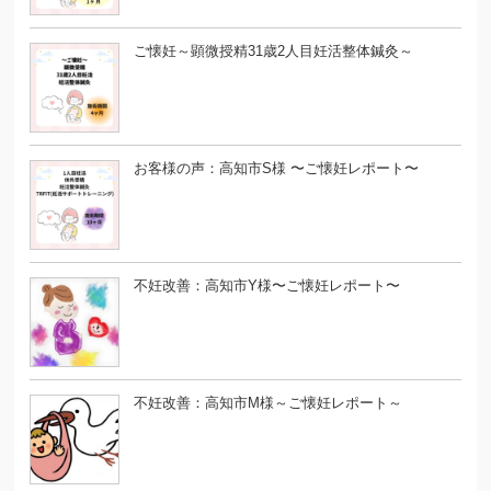
ご懐妊～顕微授精31歳2人目妊活整体鍼灸～
お客様の声：高知市S様 〜ご懐妊レポート〜
不妊改善：高知市Y様〜ご懐妊レポート〜
不妊改善：高知市M様～ご懐妊レポート～